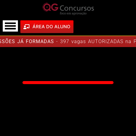
ÁREA DO ALUNO
SÕES JÁ FORMADAS
- 397 vagas AUTORIZADAS na Pol