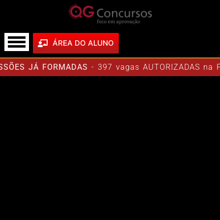
ÁREA DO ALUNO
ÕES JÁ FORMADAS
- 397 vagas AUTORIZADAS na Polí