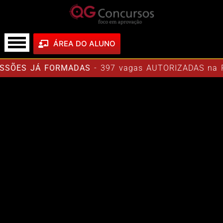
ÁREA DO ALUNO
SÕES JÁ FORMADAS
- 397 vagas AUTORIZADAS na Pol