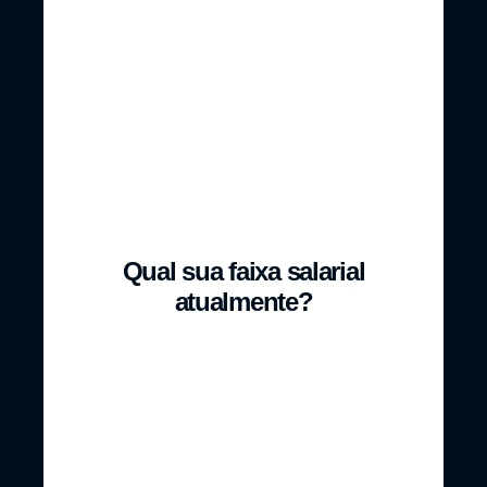
Incompleto
Ensino
Superior
Completo
Qual sua faixa salarial
atualmente?
Não estou
Até R$
trabalhando
1.000,00
no momento