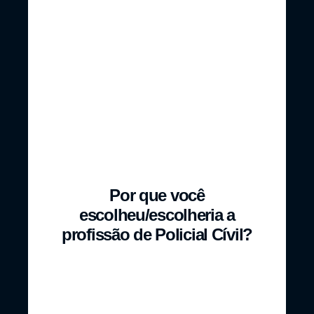
Divorciado(a)
União estável
ou
Separado(a)
Viúvo(a)
Por que você
escolheu/escolheria a
profissão de Policial Cívil?
Estabilidade
Gosta da
de emprego
profissão