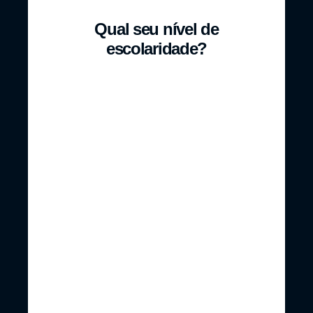
Qual seu nível de
escolaridade?
Ensino
Ensino
Fundamental
Fundamental
Incompleto
Completo
Ensino
Ensino
Médio
Médio
Incompleto
Completo
Ensino
Técnico
Superior