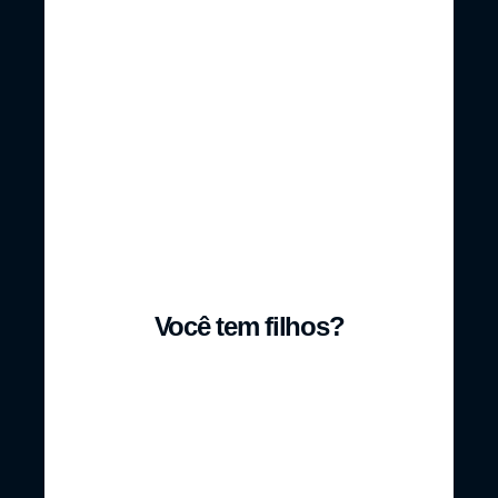
36 - 45 anos
46 - 55 anos
Acima de 56
anos
Você tem filhos?
Sim
Não