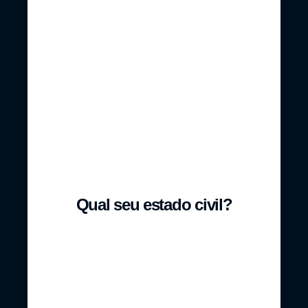
De R$
De R$
1.000,00 a R$
3.000,00 a R$
3.000,00
5.000,00
Acima de R$
5.000,00
Qual seu estado civil?
Solteiro(a)
Casado(a)