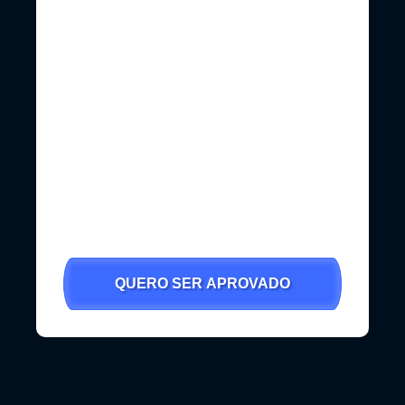
R$ 40,00
R$ 90,00
/mês
/mês
R$ 150,00
Pago o preço
/mês
que for
necessário
para minha
aprovação!
QUERO SER APROVADO